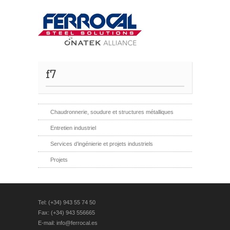
f7
Chaudronnerie, soudure et structures métalliques
Entretien industriel
Services d’ingénierie et projets industriels
Projets
Tel: (+34) 943 55 74 50
Fax: (+34) 943 556665
E-mail: info@ferrocal.es