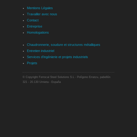
Mentions Légales
Travailler avec nous
Contact
Entreprise
Homologations
Chaudronnerie, soudure et structures métalliques
Entretien industriel
Services d’ingénierie et projets industriels
Projets
© Copyright Ferrocal Steel Solutions S.L - Polígono Erratzu, pabellón
321 - 20.130 Urnieta - España