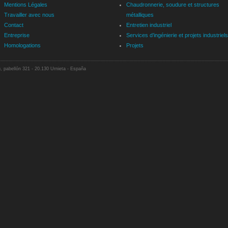
Mentions Légales
Chaudronnerie, soudure et structures
Travailler avec nous
métalliques
Contact
Entretien industriel
Entreprise
Services d’ingénierie et projets industriels
Homologations
Projets
u, pabellón 321 - 20.130 Urnieta - España