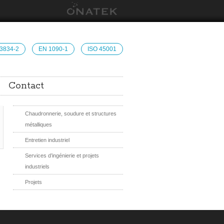
 3834-2
EN 1090-1
ISO 45001
Contact
Chaudronnerie, soudure et structures
métalliques
Entretien industriel
Services d’ingénierie et projets
industriels
Projets