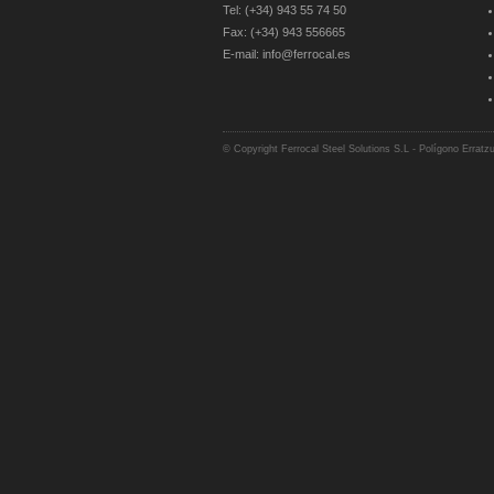
Tel: (+34) 943 55 74 50
Fax: (+34) 943 556665
E-mail: info@ferrocal.es
© Copyright Ferrocal Steel Solutions S.L - Polígono Erratz