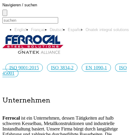
Navigieren / suchen
English
Français
Deutsch
Español
Onatek integral solutions
ISO 9001:2015
ISO 3834-2
EN 1090-1
ISO
45001
Unternehmen
Ferrocal
ist ein Unternehmen, dessen Tätigkeiten auf halb
schweren Kesselbau, Metallkonstruktionen und industrielle
Instandhaltung basiert. Unsere Firma bürgt durch langjährige
Erfahrung und zahlreiche durchgeführte Bauarbeiten. Die