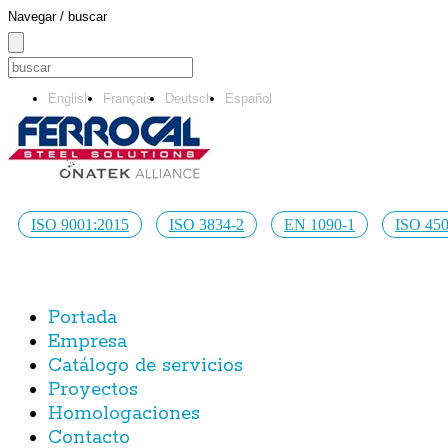
Navegar / buscar
English
Français
Deutsch
Español
ISO 9001:2015
ISO 3834-2
EN 1090-1
ISO 45
Portada
Empresa
Catálogo de servicios
Proyectos
Homologaciones
Contacto