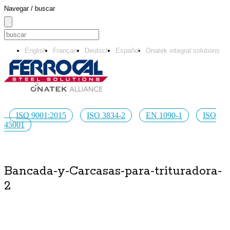
Navegar / buscar
English
Français
Deutsch
Español
Onatek integral solutions
ISO 9001:2015
ISO 3834-2
EN 1090-1
ISO
45001
Bancada-y-Carcasas-para-trituradora-
2