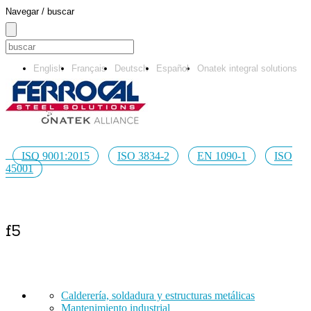
Navegar / buscar
English
Français
Deutsch
Español
Onatek integral solutions
ISO 9001:2015
ISO 3834-2
EN 1090-1
ISO
45001
f5
Calderería, soldadura y estructuras metálicas
Mantenimiento industrial