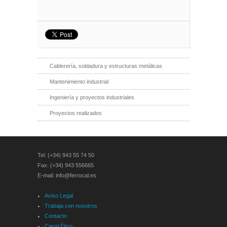
Calderería, soldadura y estructuras metálicas
Mantenimiento industrial
Ingeniería y proyectos industriales
Proyectos realizados
Tel: (+34) 943 55 74 50
Fax: (+34) 943 556665
E-mail: info@ferrocal.es
Aviso Legal
Trabaja con nosotros
Contacto
Canal Ético